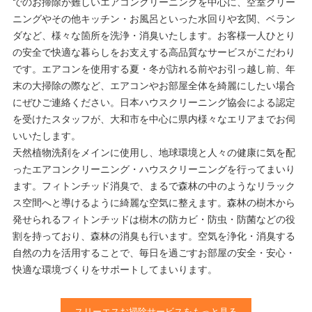
でのお掃除が難しいエアコンクリーニングを中心に、空室クリー
ニングやその他キッチン・お風呂といった水回りや玄関、ベラン
ダなど、様々な箇所を洗浄・消臭いたします。お客様一人ひとり
の安全で快適な暮らしをお支えする高品質なサービスがこだわり
です。エアコンを使用する夏・冬が訪れる前やお引っ越し前、年
末の大掃除の際など、エアコンやお部屋全体を綺麗にしたい場合
にぜひご連絡ください。日本ハウスクリーニング協会による認定
を受けたスタッフが、大和市を中心に県内様々なエリアまでお伺
いいたします。
天然植物洗剤をメインに使用し、地球環境と人々の健康に気を配
ったエアコンクリーニング・ハウスクリーニングを行ってまいり
ます。フィトンチッド消臭で、まるで森林の中のようなリラック
ス空間へと導けるように綺麗な空気に整えます。森林の樹木から
発せられるフィトンチッドは樹木の防カビ・防虫・防菌などの役
割を持っており、森林の消臭も行います。空気を浄化・消臭する
自然の力を活用することで、毎日を過ごすお部屋の安全・安心・
快適な環境づくりをサポートしてまいります。
スリーエスお掃除サービスをもっと見る