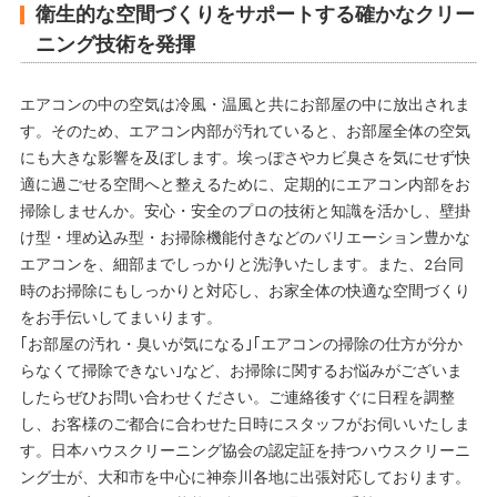
衛生的な空間づくりをサポートする確かなクリー
ニング技術を発揮
エアコンの中の空気は冷風・温風と共にお部屋の中に放出されま
す。そのため、エアコン内部が汚れていると、お部屋全体の空気
にも大きな影響を及ぼします。埃っぽさやカビ臭さを気にせず快
適に過ごせる空間へと整えるために、定期的にエアコン内部をお
掃除しませんか。安心・安全のプロの技術と知識を活かし、壁掛
け型・埋め込み型・お掃除機能付きなどのバリエーション豊かな
エアコンを、細部までしっかりと洗浄いたします。また、2台同
時のお掃除にもしっかりと対応し、お家全体の快適な空間づくり
をお手伝いしてまいります。
｢お部屋の汚れ・臭いが気になる｣｢エアコンの掃除の仕方が分か
らなくて掃除できない｣など、お掃除に関するお悩みがございま
したらぜひお問い合わせください。ご連絡後すぐに日程を調整
し、お客様のご都合に合わせた日時にスタッフがお伺いいたしま
す。日本ハウスクリーニング協会の認定証を持つハウスクリーニ
ング士が、大和市を中心に神奈川各地に出張対応しております。