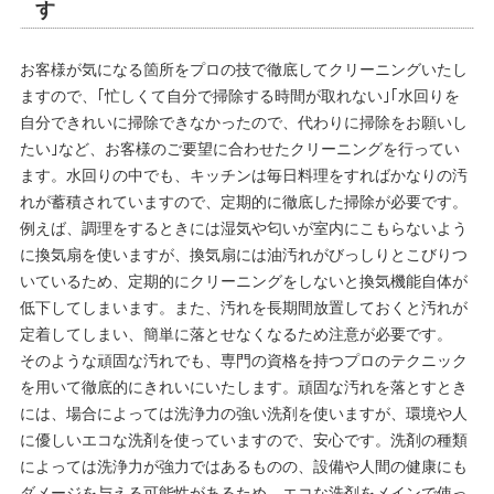
す
お客様が気になる箇所をプロの技で徹底してクリーニングいたし
ますので、｢忙しくて自分で掃除する時間が取れない｣｢水回りを
自分できれいに掃除できなかったので、代わりに掃除をお願いし
たい｣など、お客様のご要望に合わせたクリーニングを行ってい
ます。水回りの中でも、キッチンは毎日料理をすればかなりの汚
れが蓄積されていますので、定期的に徹底した掃除が必要です。
例えば、調理をするときには湿気や匂いが室内にこもらないよう
に換気扇を使いますが、換気扇には油汚れがびっしりとこびりつ
いているため、定期的にクリーニングをしないと換気機能自体が
低下してしまいます。また、汚れを長期間放置しておくと汚れが
定着してしまい、簡単に落とせなくなるため注意が必要です。
そのような頑固な汚れでも、専門の資格を持つプロのテクニック
を用いて徹底的にきれいにいたします。頑固な汚れを落とすとき
には、場合によっては洗浄力の強い洗剤を使いますが、環境や人
に優しいエコな洗剤を使っていますので、安心です。洗剤の種類
によっては洗浄力が強力ではあるものの、設備や人間の健康にも
ダメージを与える可能性があるため、エコな洗剤をメインで使っ